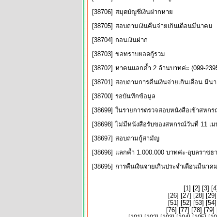
[38706]
สมุดบัญชีเงินฝากหาย
[38705]
สอบถามเงินคืนจ่ายเกินเดือนมีนาคม
[38704]
ถอนเงินฝาก
[38703]
ขอทราบยอดกู้รวม
[38702]
หาคนแลกค้ำ 2 ล้านบาทค่ะ (099-239
[38701]
สอบถามการคืนเงินจ่ายเกินเดือน มีน
[38700]
รอบันทึกข้อมูล
[38699]
ในรายการตรวจสอบหนังสือเข้าสหกรณ์ไ
[38698]
ไม่มีหนังสือรับของสหกรณ์วันที่ 11 
[38697]
สอบถามกู้สามัญ
[38696]
แลกค้ำ 1.000.000 บาทค่ะ-อุบลราชธา
[38695]
การคืนเงินจ่ายเกินประจำเดือนมีนาค
[
1
] [
2
] [
3
] [
4
[
26
] [
27
] [
28
] [
29
]
[
51
] [
52
] [
53
] [
54
]
[
76
] [
77
] [
78
] [
79
] 