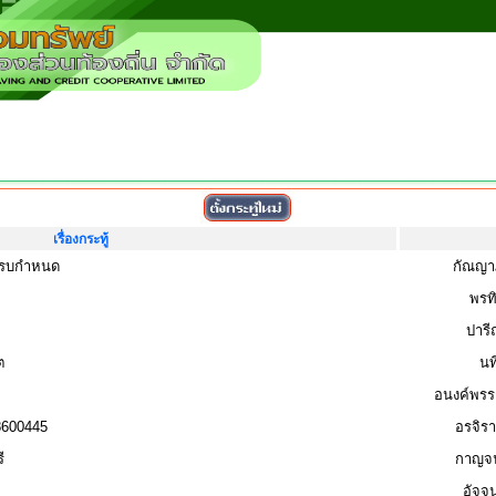
เรื่องกระทู้
นครบกำหนด
กัณญาภ
พรทิ
ปารี
ต
นท
อนงค์พรรณ
8600445
อรจิรา
ี
กาญจน
อัจจ