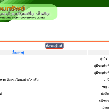
เรื่องกระทู้
สุรวิช
สุพิชญนันท
สุพิชญนันท
ษหาย ต้องขอใหม่อย่างไรครับ
มานิ
ชญาภ
ห์
มัลลิ
ธนัชพร
ณัฐธย