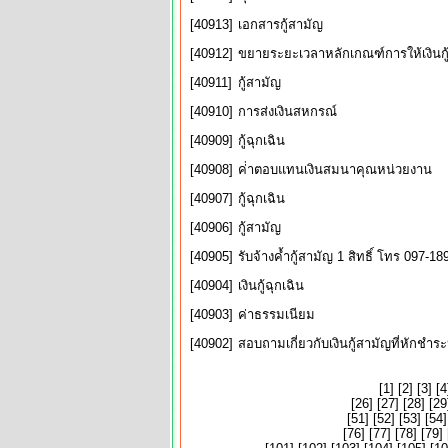
[40913]
เอกสารกู้สามัญ
[40912]
ขยายระยะเวลาหลักเกณฑ์การให้เงินกู
[40911]
กู้สามัญ
[40910]
การส่งเงินสหกรณ์
[40909]
กู้ฉุกเฉิน
[40908]
ค่่าตอบแทนเงินสมนาคุณหน่วยงาน
[40907]
กู้ฉุกเฉิน
[40906]
กู้สามัญ
[40905]
รับจ้างค้ำกู้สามัญ 1 สิทธิ์ โทร 097-1
[40904]
เงินกู้ฉุกเฉิน
[40903]
ค่าธรรมเนียม
[40902]
สอบถามเกี่ยวกับเงินกู้สามัญที่หักชำระห
[
1
] [
2
] [
3
] [
4
[
26
] [
27
] [
28
] [
29
[
51
] [
52
] [
53
] [
54
]
[
76
] [
77
] [
78
] [
79
] 