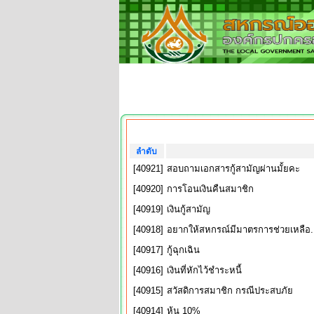
ลำดับ
[40921]
สอบถามเอกสารกู้สามัญผ่านมั้ยคะ
[40920]
การโอนเงินคืนสมาชิก
[40919]
เงินกู้สามัญ
[40918]
อยากให้สหกรณ์มีมาตรการช่วยเหลือ.
[40917]
กู้ฉุกเฉิน
[40916]
เงินที่หักไว้ชำระหนี้
[40915]
สวัสดิการสมาชิก กรณีประสบภัย
[40914]
หุ้น 10%