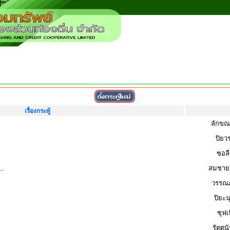
เรื่องกระทู้
ลักขณ
ปิยว
ซอลี
..
สมชาย 
วรรณภ
ปิยะน
ซุฟเ
รัตตน