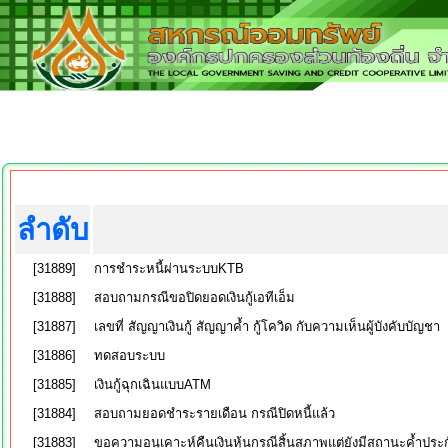
ลำดับ
[31889]
การชำระหนี้ผ่านระบบKTB
[31888]
สอบถามกรณีขอปิดยอดเงินกู้เอทีเอ็ม
[31887]
เลขที่ สัญญาเงินกู้ สัญญาค้ำ กู้โควิด กับความเห็นผู้บังคับบัญชา
[31886]
ทดสอบระบบ
[31885]
เงินกู้ฉุกเฉินแบบATM
[31884]
สอบถามยอดชำระรายเดือน กรณีปิดหนี้แล้ว
[31883]
ขอความอนุเคาะห์คืนเงินหุ้นกรณีสิ้นสภาพแต่ยังมีสถานะค้ำประ